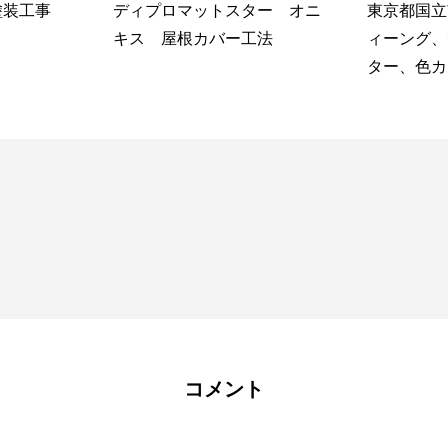
ター オニ
東京都国立市でディーズルフ
杉並区和田
料金
施工の流れ
施工例
会社概要
工法
ィーング、ディプロマットス
え、外壁塗
ップ
ター、色カフェ、屋根カバー
工法
コメント