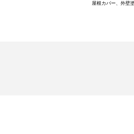
根
屋根カバー、外壁塗装工事
ディプロマットス
HOME
業務内容
屋
キス 屋根カバー
お問い合わせ
サイトマ
い