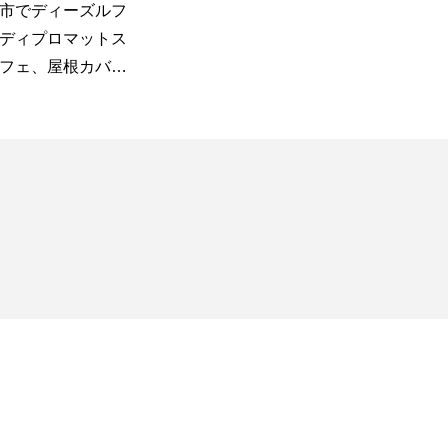
屋根瓦棒葺き替
千葉県m様邸.外壁塗装.屋根工
横
装工事
事
修
裏
フ