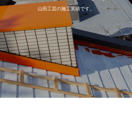
山田工芸の施工実績です。