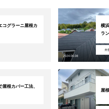
エコグラーニ屋根カ
横
ラ
外
2024.06.08
で屋根カバー工法、
屋