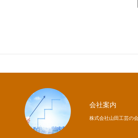
会社案内
株式会社山田工芸の