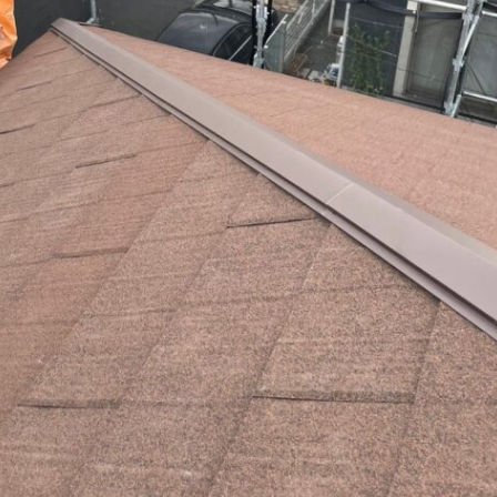
料金
施工の流れ
施工例
会社概要
ップ