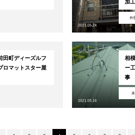
加
ト
外
2021.05.24
前田町ディーズルフ
相
料金
施工の流れ
施工例
会社概要
プロマットスター屋
ー
ップ
事
未
2021.05.16