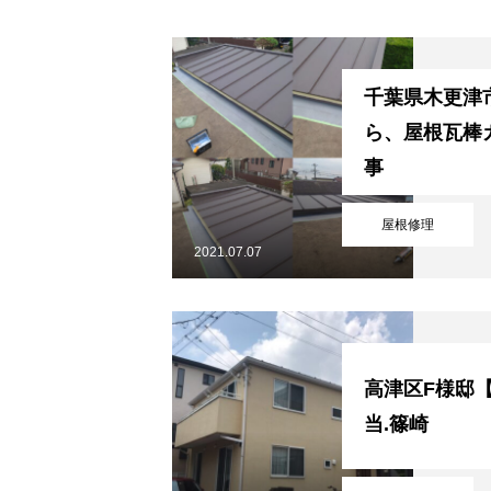
千葉県木更津
ら、屋根瓦棒
事
屋根修理
2021.07.07
HOME
高津区F様邸
当.篠崎
業務内容