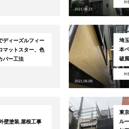
外
2021.06.23
埼
でディーズルフィー
本
ロマットスター、色
破
カバー工法
樋
外
2021.06.09
東
ル
外壁塗装.屋根工事