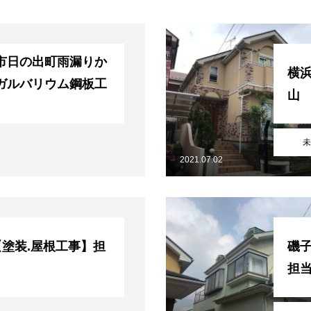
市日の出町雨漏りか
横浜
ガルバリウム鋼板工
山
未
2021.07.02
【塗装.屋根工事】担
磯
担