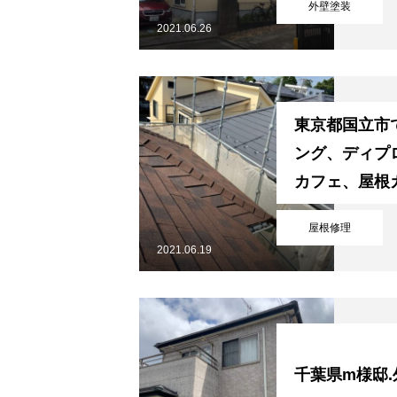
外壁塗装
2021.06.26
料金
東京都国立市
施工の流れ
ング、ディプ
カフェ、屋根
屋根修理
施工例
2021.06.19
会社概要
千葉県m様邸.