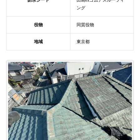
防水シート
田島exゴムアスルーフィ
ング
役物
同質役物
地域
東京都