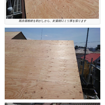
既存屋根材を剥がしから、針葉樹12ミリ厚を張ります